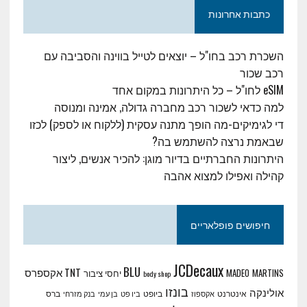
כתבות אחרונות
השכרת רכב בחו"ל – יוצאים לטייל בווינה והסביבה עם
רכב שכור
eSIM לחו"ל – כל היתרונות במקום אחד
למה כדאי לשכור רכב מחברה גדולה, אמינה ומנוסה
די לגימיקים-מה הופך מתנה עסקית (ללקוח או לספק) לכזו
שבאמת נרצה להשתמש בה?
היתרונות החברתיים בדיור מוגן: להכיר אנשים, ליצור
קהילה ואפילו למצוא אהבה
חיפושים פופלאריים
JCDecaux
BLU
TNT אקספרס
MARTINS יחסי ציבור
MADEO
body shop
בונזו
אולינקה
אינטרנט
ביופט
ברס
אקספוז
ביו פט
בן עמי
בנק מזרחי