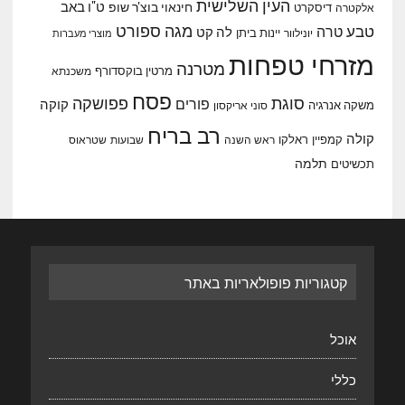
העין השלישית
ט"ו באב
חינאוי בוצ'ר שופ
דיסקרט
אלקטרה
מגה ספורט
טבע
טרה
לה קט
יינות ביתן
יונילוור
מוצרי מעברות
מזרחי טפחות
מטרנה
מרטין בוקסדורף
משכנתא
פסח
סוגת
פפושקה
פורים
קוקה
משקה אנרגיה
סוני אריקסון
רב בריח
קולה
קמפיין
ראלקו
ראש השנה
שבועות
שטראוס
תלמה
תכשיטים
קטגוריות פופולאריות באתר
אוכל
כללי