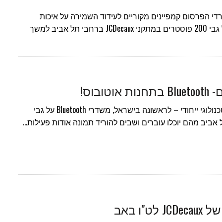
רדי הפרסום קמפיינים מקוריים לעידוד השמירה על איכות
הסביבה הקמפיין יעלה על גבי 200 פוסטרים במתקני JCDecaux ברחבי תל אביב למשך
ובוס!
JCDecaux יוצאת בקמפיין טכנולוגי ייחודי – לראשונה בישראל, משדרי Bluetooth על גבי
אביב מהם יוכלו עוברים ושבים להוריד תמונה אודות פעילות…
"ו באב