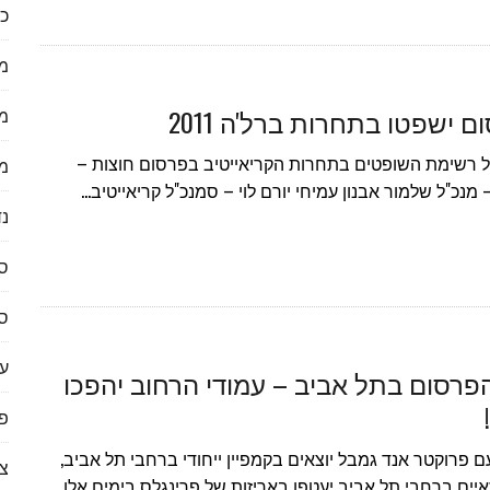
כל
מ
 ישפטו בתחרות ברל'ה 2011
מ
JC מכריזה על רשימת השופטים בתחרות הקריאייטיב בפרסום חוצות –
מ
נד
ס
ס
ער
רסום בתל אביב – עמודי הרחוב יהפכו
פי
עולה עם פרוקטר אנד גמבל יוצאים בקמפיין ייחודי ברחבי תל אביב,
צ
ים ברחבי תל אביב יעטפו באריזות של פרינגלס בימים אלו…