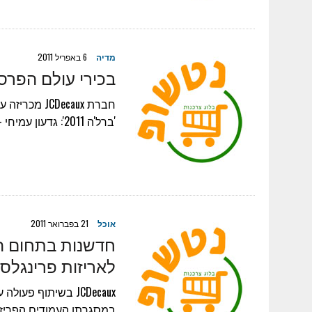
מדיה
6 באפריל 2011
בכירי עולם הפרסום
חברת Decaux
'ברל'ה 2011': גדעון עמיחי – מנכ"ל שלמור אבנון עמיחי יורם לוי – סמנכ"ל קריאייטיב…
אוכל
21 בפברואר 2011
חדשנות בתחום הפ
לאריזות פרינגלס!
JCDecaux בשיתוף פ
במסגרתו העמודים הפריזאי