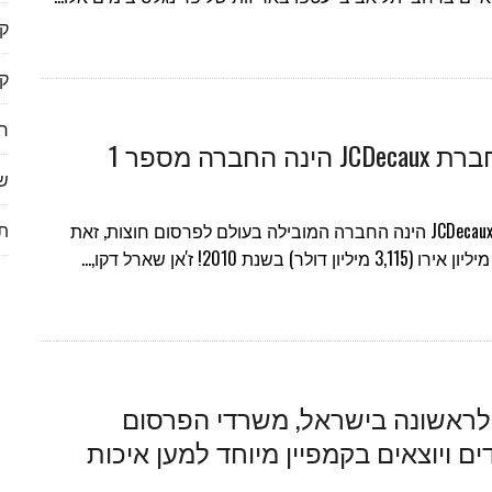
ק
ק
ר
עכשיו זה רשמי- חברת JCDecaux הינה החברה מספר 1
שי
תי
חברת הפרסום העולמית JCDecaux הינה החברה המובילה בעולם לפרסום חוצות, זאת
ת JCDecaux – לראשונה בישראל, משרדי הפרסום
 ויוצאים בקמפיין מיוחד למען איכות