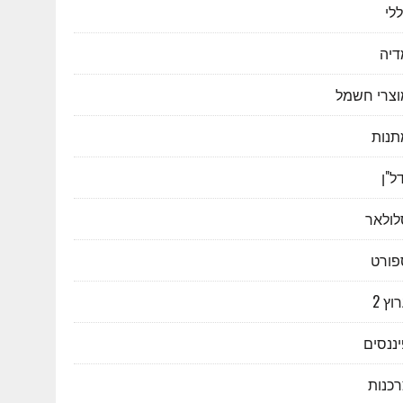
לי
דיה
וצרי חשמל
תנות
ל"ן
לולאר
פורט
וץ 2
ננסים
רכנות