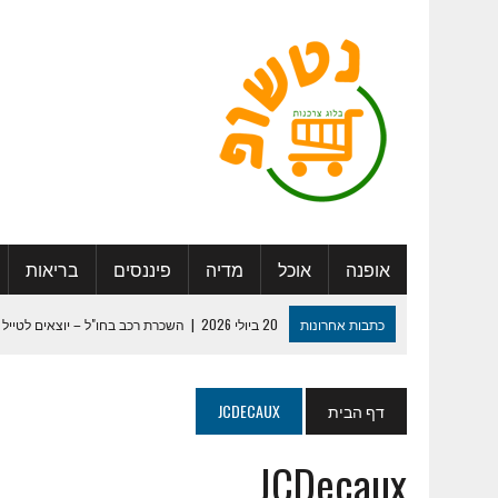
אופנה
אוכל
מדיה
פיננסים
בריאות
כתבות אחרונות
20 ביולי 2026
|
השכרת רכב בחו"ל – יוצאים לטייל 
27 במאי 2025
|
היתרונות החברתיים בדיור מוגן: להכיר אנשים, ליצור 
29 ביולי 2024
|
לוח שנה מעוצב – איך נעשה את זה נכון ?
דף הבית
JCDECAUX
13 במאי 2024
|
המדריך המלא למיתוג חתונה שכולם יזכרו
JCDecaux
30 בינואר 2024
|
ספר מחזור – איך נערוך ונדפיס ?