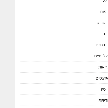
כל
ופנה
ינטרנט
ית
ית חכם
לי חיים
ריאות
דג'טים
יטק
דשות