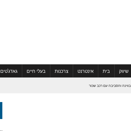
שיווק
בית
אינטרנט
צרכנות
בעלי חיים
גאדג'טים
בווינה והסביבה עם רכב שכור
קהילה ואפילו למצוא אהבה