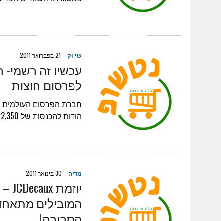
שיווק
21 בפברואר 2011
לפרסום חוצות
הודות להכנסות של 2,350 מיליון אירו (3,115 מיליון דולר) בשנת 2010! ז'אן שארל דקו,…
מדיה
30 בינואר 2011
יוזמ
המובילים מתאחדים
הסביבה!