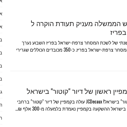
או
עות לעולם הנדל״ן
א
אש הממשלה מעניק תעודת הוקרה ל
א
 ראיון עם דקלה לוי
ב
נתי של לשכת המסחר צרפת-ישראל בפריז השבוע נערך
הטקס השנתי של לשכת המסחר צרפת-ישראל בפריז. כ-350 מכובדים הכוללים שגרירי
ב
לספק) לכזו שבאמת נרצה להשתמש בה?
בע
ב
גא
קמפיין ראשון של דיור "קוטור" בישראל! JCDecaux עולה בקמפיין של דיור "קוטור" ברחבי
הי
ראל ההשקעה בקמפיין נאמדת בלמעלה מ-300 אלף ₪…
ח