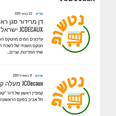
7 באוגוסט 2023
|
מטרנה וער"ן משתפים פעולה
24 במאי 2023
|
ראובן איליץ': על הפלטפורמה שתחבר בין עולם ההשק
מדיה
22 במאי 2011
דן מרידור סגן ר
16 בינואר 2023
|
עופר איתן: ZOOMD רוכשת חברה ישראלית
JCDECAUX ישראל בפריז
25 בינואר 2022
|
דקלה לוי – ייעוץ ותכנון מעבדות ומערכות מתח נמוך –
17 בנובמבר 2025
|
ESIM לחו"ל – כל היתרונות במקום אחד
עדכונים חמים מהטקס הש
6 בנובמבר 2025
|
למה כדאי לשכור רכב מחברה גדולה, אמינה ומנוסה
שתי המדינות, שרים…
23 באוקטובר 2025
|
די לגימיקים-מה הופך מתנה עסקית (ללקוח או 
שיווק
11 באפריל 2011
JCDecaux מעלה קמפיין ראשון של דיור "קוטור" בישראל
תל אביב בפעם הראשונה ביש