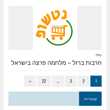
כללי
חרבות ברזל – מלחמה פרצה בישראל
»
22
…
3
2
1
קטגוריות