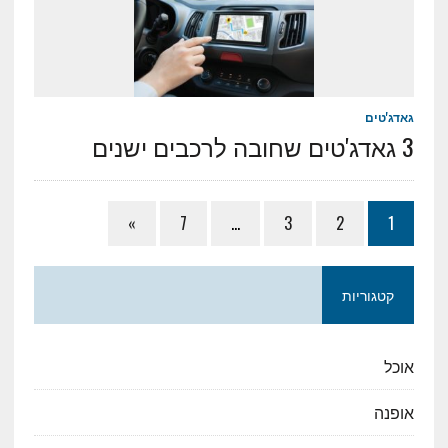
גאדג'טים
3 גאדג'טים שחובה לרכבים ישנים
»
7
…
3
2
1
קטגוריות
אוכל
אופנה