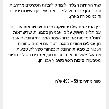
שתי האחיות הצליחו ליצור קולקציות תכשיטים מרהיבות
ובתוך זמן קצר החלו למכור את מוצריהן בעשרות ירידים
ודוכני מכירה בארץ.
בין הפריטים של פפושקה:
מבחר
שרשראות
ארוכות
עם תליוני חישוק, עלים ואבני חן ססגוניות,
שרשראות
'חוט'
המדמות את כדור הצמר המסורתי וחובקות אבני
חן,
עגילים
צמודים בסגנון רטרו עם אבנים שחורות
ועיטורים,
טבעות
החובקות כפתורי ספירלה, טבעות
וינטאג' משולבות אבני סברובסקי,
צמידים
בשילוב תליוני
מטבעות ו
סיכות
ראש בשיבוץ אבני חן.
טווח מחירים: 59 – 499 ש"ח