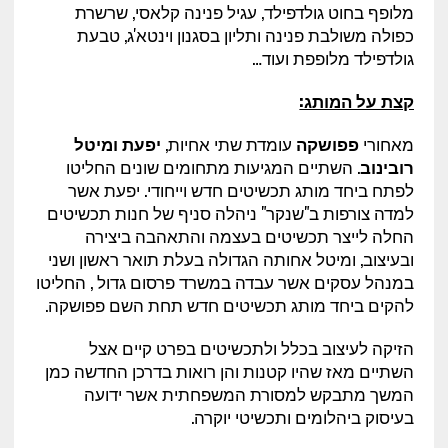
מלופף בחוט גולדפילד, עגיל פנינה קלאסי, שרשרת
כפולה משולבת פנינה ותליון בסגנון וינטא'ג, טבעת
גולדפילד מלופפת ועוד…
קצת על המותג:
מאחורי
פפושקה
עומדת שתי אחיות,
יפעת ומיטל
רובינוב
. השתיים המגיעות מתחומים שונים החליטו
לפתח ביחד מותג תכשיטים חדש וייחודי. יפעת אשר
למדה צורפות ב"שנקר" ניהלה סניף של חנות תכשיטים
החלה לייצר תכשיטים בעצמה והתאהבה ביצירה
ובעיצוב, ומיטל אחותה הגדולה בעלת תואר ראשון ושני
במנהל עסקים אשר עבדה במשרד פרסום גדול , החליטו
להקים ביחד מותג תכשיטים חדש תחת השם פפושקה.
הזיקה לעיצוב בכלל ולתכשיטים בפרט קיים אצל
השתיים מאז שהיו קטנות והן רואות בדרכן החדשה כמן
המשך מתבקש למסורת המשפחתית אשר ידועה
בעיסוק ביהלומים ותכשיטי יוקרה.