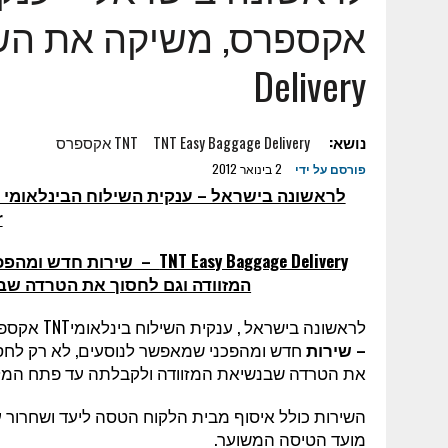
7 באוגוסט 2023
|
מטרנה וער"ן משתפים פעולה
24 במאי 2023
|
ראובן איליץ': על הפלטפורמה שתחבר בין עולם ההשק
Delivery
16 בינואר 2023
|
עופר איתן: ZOOMD רוכשת חברה ישראלית
25 בינואר 2022
|
דקלה לוי – ייעוץ ותכנון מעבדות ומערכות מתח נמוך –
נושא:
TNT Easy Baggage Delivery
TNT אקספרס
17 בנובמבר 2025
|
ESIM לחו"ל – כל היתרונות במקום אחד
פורסם על ידי
2 בינואר 2012
6 בנובמבר 2025
|
למה כדאי לשכור רכב מחברה גדולה, אמינה ומנוסה
לראשונה בישראל – ענקית השילוח הבינלאומי
23 באוקטובר 2025
|
די לגימיקים-מה הופך מתנה עסקית (ללקוח או 
r
TNT Easy Baggage Delivery
– שירות חדש ומהפכנ
המזוודה וגם לחסוך את הטרדה שב
לראשונה בישראל , ענקית השילוח בינלאומי
TNT
אקספר
– שירות
חדש ומהפכני שמאפשר לנוסעים, לא רק לחסו
את הטרדה שבנשיאת המזוודה ולקבלתה עד פתח המלון
השירות כולל איסוף מבית הלקוח הטסה ליעד ושחרור ע
מועד הטיסה המשוער.