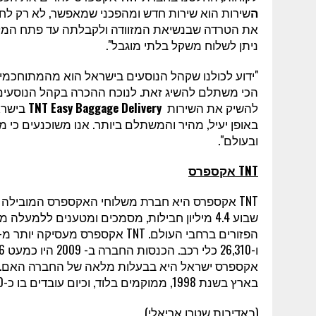
ה
שירות הוא שירות חדש ומהפכני שמאפשר, לא רק לחס
את הטרדה שבנשיאת המזוודה ולקבלתה עד פתח המלון.
ניתן לשלוח משקל בלתי מוגבל".
"ידוע לכולנו שקהל הנוסעים בישראל הוא מהמתוחכמים
הכי משתלם להשיג זאת. לנוכח ההכרה בקהל הנוסעים
להשיק את השירות
TNT Easy Baggage Delivery
בישרא
באופן יעיל, מהיר והמשתלם ביותר. אנו משוכנעים כי
ובעולם".
TNT
אקספרס
TNT
אקספרס היא חברת משלוחי האקספרס המובילה באי
הפזורים ברחבי העולם.
TNT
ו-26,310 כלי רכב. הכנסות החברה ב- 2009 היו כמעט 6 מיליארד יורו והרווח התפעולי עמד כ- 200 מיליון יורו.
אקספרס ישראל היא בבעלות מלאה של החברה האם. מ
בארץ בשנת 1998, ממוקמים בלוד, וכיום עובדים בו כ-150 עובדים.
(באדיבות שטרן אריאלי)