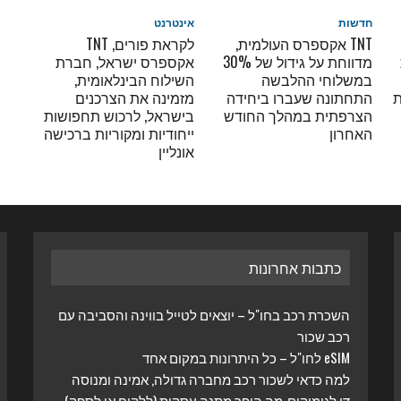
חדשות
אינטרנט
TNT אקספרס העולמית,
לקראת פורים, TNT
מדווחת על גידול של 30%
אקספרס ישראל, חברת
במשלוחי ההלבשה
השילוח הבינלאומית,
ת
התחתונה שעברו ביחידה
מזמינה את הצרכנים
הצרפתית במהלך החודש
בישראל, לרכוש תחפושות
האחרון
ייחודיות ומקוריות ברכישה
אונליין
כתבות אחרונות
השכרת רכב בחו"ל – יוצאים לטייל בווינה והסביבה עם
רכב שכור
eSIM לחו"ל – כל היתרונות במקום אחד
למה כדאי לשכור רכב מחברה גדולה, אמינה ומנוסה
די לגימיקים-מה הופך מתנה עסקית (ללקוח או לספק)