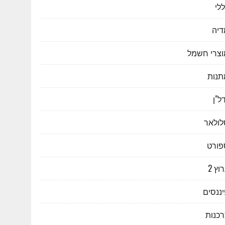
לי
דיה
וצרי חשמל
תנות
ל"ן
לולאר
פורט
וץ 2
ננסים
רכנות