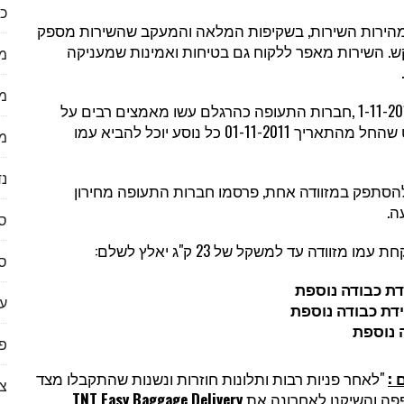
כל
 במהירות השירות, בשקיפות המלאה והמעקב שהשירות מספק
. השירות מאפר ללקוח גם בטיחות ואמינות שמעניקה
מ
מ
בעקבות תקנות הכבודה החדשות שנכנסו לתוקף ב- 1-11-2011 ,חברות התעופה כהרגלם עשו מאמצים רבים על
מנת למקסם רווחים מול הנוסעים ובעקבות כך הוחלט שהחל מהתאריך 01-11-2011 כל נוסע יוכל להביא עמו
מ
נד
סתפק במזוודה אחת, פרסמו חברות התעופה מחירון
ה.
ס
וודה עד למשקל של 23 ק"ג יאלץ לשלם:
ס
ער
פי
:
"לאחר פניות רבות ותלונות חוזרות ונשנות שהתקבלו מצד
צ
ה והשיקנו לאחרונה את
TNT Easy Baggage Delivery