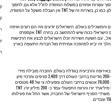
וך עשרות אחוזים במשלוח המזוודה לחו"ל אלא גם, לחסוך
ק
 כמו כן, בשירות זה של
TNT
אין הגבלת משקל על המזוודה,
ק
 והמשכילים בעולם. הישראלים יודעים מה הם רוצים ואיפה
ר
 הישראלי ככוח שיש להתחשב בו, בחרה
TNT
אקספרס
ל, , עם השקת השירות יוכלו הישראלים לבצע את הרכישות
שי
 מהלך זה יביא למהפכה אמיתית מול חברות התעופה בארץ
תי
רופה והרביעית בגודלה בעולם. החברה מובילה מידי
שבוע 4.4 מיליון חבילות, מסמכים ומטענים ללמעלה מ-200 מדינות ברחבי העולם דרך 2,409 סניפים ומרכזי מיון
אקספרס מעסיקה יותר מ- 78,000 אנשים ברחבי העולם ומפעילה צי של 48 מטוסים
TNT
שרדי הסניף הישראלי של החברה, אשר החל את פעילותו