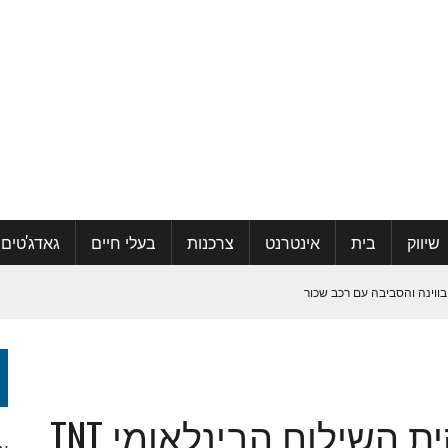
שיווק
בית
אינטרנט
צרכנות
בעלי חיים
גאדג'טים
בווינה והסביבה עם רכב שכור
קהילה ואפילו למצוא אהבה
לראשונה בישראל – ענקית השילוח הבינלאומי TNT