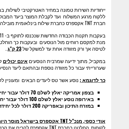
ייחודיות השירות טמונה במחיר האטרקטיבי לשילוח,
ללקוח מרגע המשלוח ועד לקבלת המוצר ביעד המבוקש
חברת
TNT
אקספרס כחברת שילוח בינלאומית מובילה.
לטיסה אך ורק מזוודה אחת עד למשקל של
23 ק"ג
.
במקביל, מתוך ידיעה שמרבית הנוסעים
אינם יכולים
לה
שערורייתי עבור כל מזוודה נוספת ובהתאם ליעד הנסיע
כך לדוגמא :
נוסע אשר טס ליעדים הבאים ומעוניין לקחת עמו מז
בצפון אמריקה יאלץ לשלם 70 דולר עבור יחידת כבודה נוספת
באירופה נוסע יאלץ לשלם 100 דולר עבור יחידת כבודה נוספת
במזרח התיכון ובאפריקה 200 דולר לכל יחידה נוספת
אודי כספי, מנכ"ל
TNT
אקספרס בישראל מוסר היום 
לקוחות, החלטנו בחברת
TNT
אקספרס להרים את הכפפ