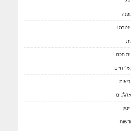
כל
ופנה
ינטרנט
ית
ית חכם
לי חיים
ריאות
דג'טים
יטק
דשות