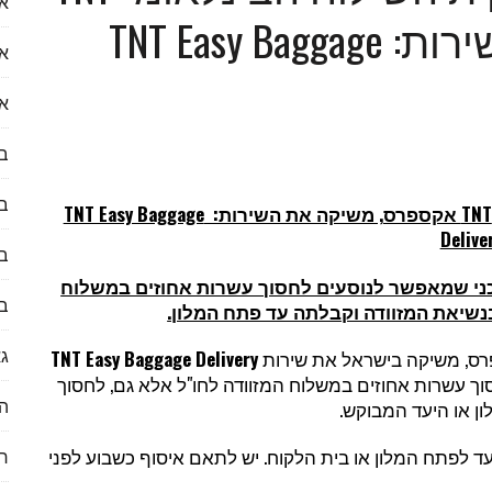
או
אקספרס, משיקה את השירות: TNT Easy Baggage
עות לעולם הנדל״ן
א
א
 ראיון עם דקלה לוי
ב
ב
TNT
אקספרס, משיקה את השירות:
TNT Easy Baggage
לספק) לכזו שבאמת נרצה להשתמש בה?
Delive
בע
י שמאפשר לנוסעים לחסוך עשרות אחוזים במשלוח
ב
נשיאת המזוודה וקבלתה עד פתח המלון.
גא
ס, משיקה בישראל את שירות
TNT Easy Baggage Delivery
ך עשרות אחוזים במשלוח המזוודה לחו"ל אלא גם, לחסוך
הי
 או היעד המבוקש.
ד לפתח המלון או בית הלקוח. יש לתאם איסוף כשבוע לפני
ח