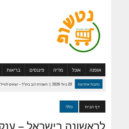
אופנה
אוכל
מדיה
פיננסים
בריאות
כתבות אחרונות
20 ביולי 2026
|
השכרת רכב בחו"ל – יוצאים לטייל 
27 במאי 2025
|
היתרונות החברתיים בדיור מוגן: להכיר אנשים, ליצור 
29 ביולי 2024
|
לוח שנה מעוצב – איך נעשה את זה נכון ?
דף הבית
כללי
13 במאי 2024
|
המדריך המלא למיתוג חתונה שכולם יזכרו
30 בינואר 2024
|
ספר מחזור – איך נערוך ונדפיס ?