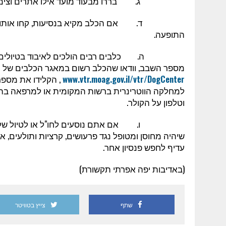
ג. בררו מבעוד מועד אילו אתרים וצימרים 
ד. אם הכלב מקיא בנסיעות, קחו אותו קודם למ
התופעה.
ה. כלבים רבים הולכים לאיבוד בטיולים. ודאו
מספר השבב, וודאו שהכלב רשום במאגר הכלבים של 
www.vtr.moag.gov.il/vtr/DogCenter
, הקלידו את מספר
למחלקה הווטרינרית ברשות המקומית או למרפאה בה 
וטלפון על הקולר.
ו. אם אתם נוסעים לחו"ל או לטיול של כמה ימי
שיהיה מחוסן ומטופל נגד פרעושים, קרציות ותולעים, אחר
עדיף לחפש פנסיון אחר.
(באדיבות יפה אפרתי תקשורת)
שתף
צייץ בטוויטר