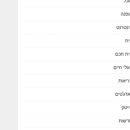
כל
ופנה
ינטרנט
ית
ית חכם
לי חיים
ריאות
דג'טים
יטק
דשות