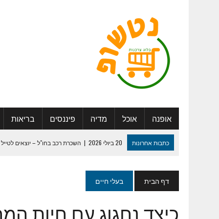
אופנה
אוכל
מדיה
פיננסים
בריאות
כתבות אחרונות
20 ביולי 2026
|
השכרת רכב בחו"ל – יוצאים לטייל 
27 במאי 2025
|
היתרונות החברתיים בדיור מוגן: להכיר אנשים, ליצור 
29 ביולי 2024
|
לוח שנה מעוצב – איך נעשה את זה נכון ?
דף הבית
בעלי חיים
13 במאי 2024
|
המדריך המלא למיתוג חתונה שכולם יזכרו
כיצד נחגוג עם חיות המ
30 בינואר 2024
|
ספר מחזור – איך נערוך ונדפיס ?