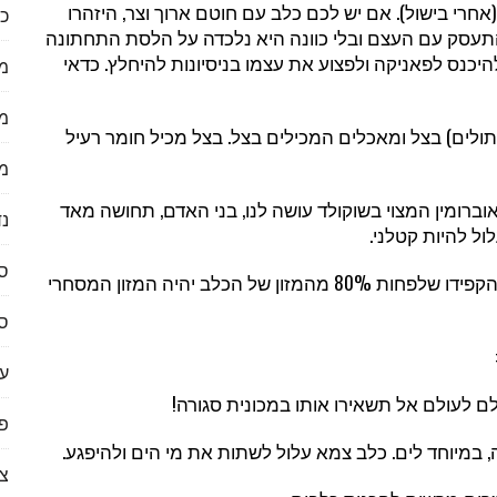
ל). אם יש לכם כלב עם חוטם ארוך וצר, היזהרו
כל
תעסק עם העצם ובלי כוונה היא נלכדה על הלסת התחתונה
היכנס לפאניקה ולפצוע את עצמו בניסיונות להיחלץ. כדאי
מ
מ
ל ומאכלים המכילים בצל. בצל מכיל חומר רעיל
מ
המצוי בשוקולד עושה לנו, בני האדם, תחושה מאד
נד
ל להיות קטלני.
ס
ה. לא להגזים בכמויות של השאריות. הקפידו שלפחות 80% מהמזון של הכלב יהיה המזון המסחרי
ס
ער
ם אל תשאירו אותו במכונית סגורה!
פי
לים. כלב צמא עלול לשתות את מי הים ולהיפגע.
צ