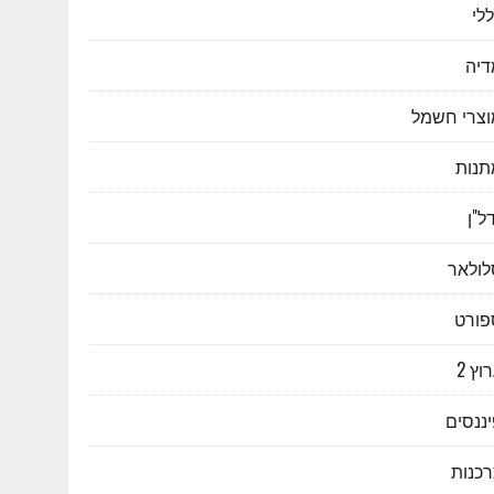
לי
דיה
וצרי חשמל
תנות
ל"ן
לולאר
פורט
וץ 2
ננסים
רכנות