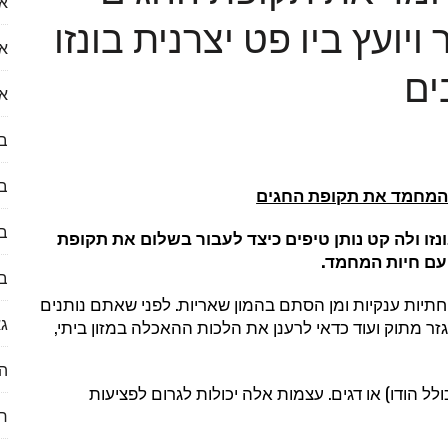
או
 ויועץ ביו פט יצרנית בונזו
עות לעולם הנדל״ן
א
ים
א
 ראיון עם דקלה לוי
ב
ב
ת המחמד את תקופת החגים
לספק) לכזו שבאמת נרצה להשתמש בה?
בע
 בונזו ולה קט נותן טיפים כיצד לעבור בשלום את תקופת
עם חיות המחמד.
ב
ות ענקיות ומן הסתם בהמון שאריות. לפני שאתם נותנים
גא
זר מתוק ועוד כדאי לרענן את הלכות ההאכלה במזון ביתי,
הי
 או דגים. עצמות אלה יכולות לגרום לפציעות
ח