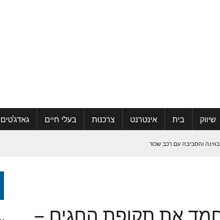
שיווק
בית
אינטרנט
צרכנות
בעלי חיים
גאדג'טים
בווינה והסביבה עם רכב שכור
קהילה ואפילו למצוא אהבה
חמד את תקופת החגים –