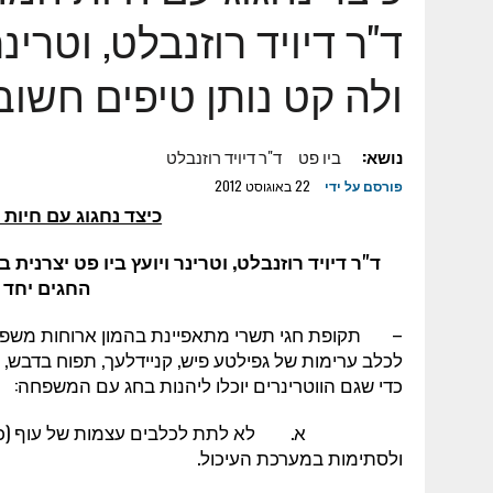
7 באוגוסט 2023
|
מטרנה וער"ן משתפים פעולה
ד"ר דיויד רוזנבלט, וטרינר
24 במאי 2023
|
ראובן איליץ': על הפלטפורמה שתחבר בין עולם ההשק
ולה קט נותן טיפים חשוב
16 בינואר 2023
|
עופר איתן: ZOOMD רוכשת חברה ישראלית
25 בינואר 2022
|
דקלה לוי – ייעוץ ותכנון מעבדות ומערכות מתח נמוך –
נושא:
ביו פט
ד"ר דיויד רוזנבלט
17 בנובמבר 2025
|
ESIM לחו"ל – כל היתרונות במקום אחד
פורסם על ידי
22 באוגוסט 2012
6 בנובמבר 2025
|
למה כדאי לשכור רכב מחברה גדולה, אמינה ומנוסה
כיצד נחגוג עם חיו
23 באוקטובר 2025
|
די לגימיקים-מה הופך מתנה עסקית (ללקוח או 
ד"ר דיויד רוזנבלט, וטרינר ויועץ ביו פט יצרנית
החגים יחד 
– תקופת חגי תשרי מתאפיינת בהמון ארוחות משפחתי
לכלב ערימות של גפילטע פיש, קניידלעך, תפוח בדבש, ג
כדי שגם הווטרינרים יוכלו ליהנות בחג עם המשפחה:
א. לא לתת לכלבים עצמות של עוף (כולל הודו)
ולסתימות במערכת העיכול.