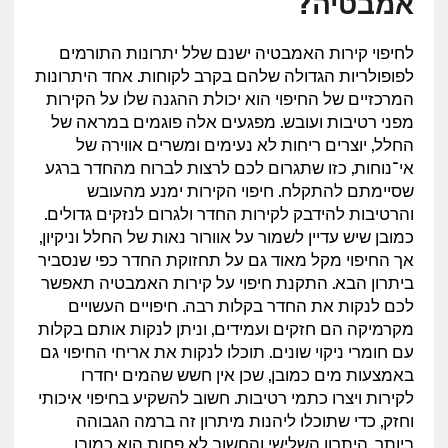
אמבטיה?
לחיפוי קירות האמבטיה ישנם שלל יתרונות התורמים
לפופולריות הגדולה שלהם בקרב לקוחות. אחד היתרונות
המרכזיים של החיפוי הוא יכולת ההגנה שלו על הקירות
מפני רטיבות ועובש. מפגעים אלה פוגמים במראה של
החלל, יוצרים ריחות לא נעימים ומשרים אווירה של
אי־נוחות, כזו שתגרום לכם לרצות לברוח מהחדר ברגע
שסיימתם להתקלח. חיפוי הקירות ימנע מהעובש
והרטיבות להידבק לקירות החדר ולגרום לנזקים גדולים.
כמובן שיש עדיין לשמור על אוורור נאות של החלל וניקיון,
אך החיפוי מקל מאוד גם על תחזוקת החדר כפי שנסביר
ביתרון הבא. התקנת חיפוי על קירות האמבטיה תאפשר
לכם לנקות את החדר בקלות רבה. חיפויים העשויים
מקרמיקה הם חזקים ועמידים, וניתן לנקות אותם בקלות
עם חומרי ניקוי שונים. תוכלו לנקות את אריחי החיפוי גם
באמצעות מים כמובן, שכן אין חשש שהמים יחדרו
לקירות ויצרו כתמי רטיבות. חשוב להשקיע בחיפוי איכותי
וחזק, כדי שתוכלו ליהנות מיתרון זה ברמה הגבוהה
ביותר. היתרון השלישי והחשוב לא פחות הוא כמובן