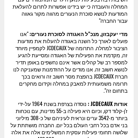
המחלה והעובדה כי יש בידינו אפשרות לתרום להעלאת
המודעות לנושא סוכרת הנעורים מהווה מקור גאווה
עבור החברה"
מדי יעקבזון, מנכ"ל האגודה לסוכרת נעורים:
"אנו
פועלים לאורך כל השנה באגודה להעלות את מודעות
הציבור למחלה. התרומה של JCDECAUX לקמפיין מיוחד
זה, מקדמת את הפעילות של האגודה ומסייעת להגיע
למספר רב של קהלים אשר אינם נחשפים באופן תדיר
לנושא חשוב זה. אנו מודים על ההזדמנות שמעניקה לנו
חברת JCDECAUX בהפצת מסר חשוב זה ורואים בכך
תרומה משמעותית למאבק במחלה וקידום מחקרים
בתחום זה".
אודות
JCDECAUX
:
נוסדה בצרפת בשנת 1964 על-ידי
ז'ן-קלוד דקו, וכיום היא פעילה ב-55 מדינות, עם נוכחות
ביותר מ-3542 ערים ונראית לעיניהם של כ-308 מיליוני
בני אדם בכל רחבי העולם בכל יום. החברה מושתתת על
שלושה תחומי פעילות עסקית המשלימים אלה את אלה: