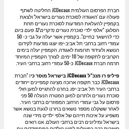
חברת הפרסום העולמית JCDecaux החליטה לשתף
פעולה עם 'האגודה לסוכרת נעורים בישראל' ולצאת
בקמפיין להעלאת המודעות לסוכרת נעורים תחת
הסלוגן: "
אלפי ילדי סוכרת נעורים נדקרים 12 פעם ביום
כדי להישאר בחיים
". בקמפיין אשר יעלה על גבי כ- 50
עמודי רחוב ברחבי תל אביב-יפו יוצגו מודעות לקידום
הנושא ולעידוד תרומות לאגודה. הקמפיין יעלה בימים
הקרובים לתקופה של 10 ימים. לצורך הקמפיין המיוחד
תרמה חברת JCDecaux כ-50 עמודי רחוב ברחבי העיר.
פיליפ רו
מנכ"ל
JCDecaux
בישראל מוסר כי:
"חברת
JCDecaux כבר תקופה ארוכה מציגה קמפיינים ייחודים
ברחבי העיר תל אביב-יפו. בחרנו להתגייס למען חולי
סוכרת נעורים ולתרום למען המטרה הנעלה 50 פני
פרסום על גבי עמודי הרחוב המפוזרים ברחבי העיר.
לאחר ששקלנו מספר נושאים בחרנו לגעת בנושא אשר
משפיע על איכות חייהם של אלפי ילדים מידי שנה
בישראל ומיליונים רבים ברחבי העולם. אנו רואים
חשיבות רבה בפעילות למען הילדים המתמודדים עם