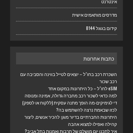
אינטרנט
מדרסים מותאמים אישית
קידום בגוגל B144
כתבות אחרונות
השכרת רכב בחו"ל – יוצאים לטייל בווינה והסביבה עם
רכב שכור
eSIM לחו"ל – כל היתרונות במקום אחד
למה כדאי לשכור רכב מחברה גדולה, אמינה ומנוסה
די לגימיקים-מה הופך מתנה עסקית (ללקוח או לספק)
לכזו שבאמת נרצה להשתמש בה?
היתרונות החברתיים בדיור מוגן: להכיר אנשים, ליצור
קהילה ואפילו למצוא אהבה
איך לתכנן יום מושלם של תרבות ואמנות בתל אביב?