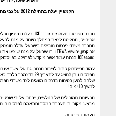
הקמפיין יעלה בתחילת 2012 על גבי מתקני
חברת הפרסום העולמית
JCDecaux
, בעלת הזיכיון הבל
אביב-יפו, החליטה לצאת במהלך מיוחד על מנת להעלות
החברה משרדי פרסום מובילים בישראל: אדלר חומסקי 
אריקסון, יהושוע
TBWA
ויורו ישראל, על מנת שיציגו את 
JCDecaux
בנתה עמוד אשר מוקדש לפרויקט בפייסבוק ו
עמוד הפייסבוק פתוח לציבור הרחב, גם אלו אשר אינם ב
שלהם למען בטיחות בדרכים מוצגים לצד משרדי הפרס
למשך 10 ימים!
הרעיונות המובילים של הגולשים, ייבחרו על ידי שופט
מראש: מקוריות, העברת המסר והתאמה לפרסום חוצו
העמוד בפייסבוק: