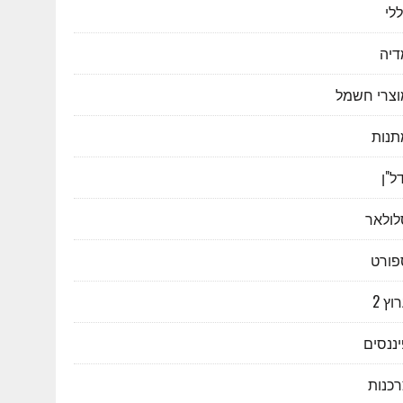
לי
דיה
וצרי חשמל
תנות
ל"ן
לולאר
פורט
וץ 2
ננסים
רכנות