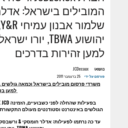
7 באוגוסט 2023
|
מטרנה וער"ן משתפים פעולה
המובילים בישראל: אדלר
24 במאי 2023
|
ראובן איליץ': על הפלטפורמה שתחבר בין עולם ההשק
16 בינואר 2023
|
עופר איתן: ZOOMD רוכשת חברה ישראלית
25 בינואר 2022
|
דקלה לוי – ייעוץ ותכנון מעבדות ומערכות מתח נמוך –
יהושוע TBWA, י
17 בנובמבר 2025
|
ESIM לחו"ל – כל היתרונות במקום אחד
למען זהירות בדרכים
6 בנובמבר 2025
|
למה כדאי לשכור רכב מחברה גדולה, אמינה ומנוסה
23 באוקטובר 2025
|
די לגימיקים-מה הופך מתנה עסקית (ללקוח או 
נושא:
JCDecaux
פורסם על ידי
25 בדצמבר 2011
משרדי פרסום מובילים בישראל וכמאה גולשים
למען בט
בפעילות שהחלה לפני כשבועיים, הזמינה
JCD
X
הגולשים באינטרנט וסטודנטים מעולם התקשורת ו
עד כה נרתמו לפעילות: אדלר חומסקי & ורשבסקי
יהושוע
TBWA
, יורו י