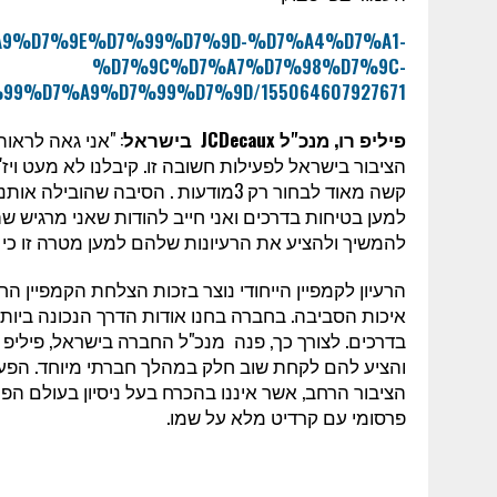
%D7%A9%D7%9E%D7%99%D7%9D-%D7%A4%D7%A1-
%D7%9C%D7%A7%D7%98%D7%9C-
9%D7%A9%D7%99%D7%9D/155064607927671
פיליפ רו, מנכ"ל
JCDecaux
בישראל
: "אני גאה לרא
הציבור בישראל לפעילות חשובה זו. קיבלנו לא מעט ויז
קשה מאוד לבחור רק 3מודעות . הסיבה 
למען בטיחות בדרכים ואני חייב להודות שאני מרגיש ש
להמשיך ולהציע את הרעיונות שלהם למען מטרה זו כי ה
הרעיון לקמפיין הייחודי נוצר בזכות הצלחת הקמפיין 
איכות הסביבה. בחברה בחנו אודות הדרך הנכונה ביות
בדרכים. לצורך כך, פנה מנכ"ל החברה בישראל, פיליפ 
והציע להם לקחת שוב חלק במהלך חברתי מיוחד. הפ
הציבור הרחב, אשר איננו בהכרח בעל ניסיון בעולם הפ
פרסומי עם קרדיט מלא על שמו.