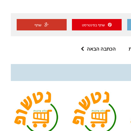
שתף בפינטרסט
שתף
הכתבה הבאה