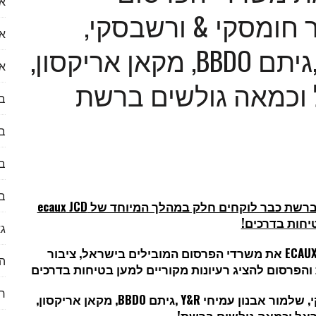
או
 חומסקי & ורשבסקי,
עות לעולם הנדל״ן
א
שלמור אבנון עמיחי Y&R,גיתם BBDO, מקאן אריקסון,
א
 ראיון עם דקלה לוי
ורו ישראל וכמאה גולשים ברשת
ב
ב
לספק) לכזו שבאמת נרצה להשתמש בה?
בע
ב
 ברשת כבר לוקחים חלק במהלך המיוחד של
JCD
ecaux
יחות בדרכים!
גא
ECAU
את משרדי הפרסום המובילים בישראל, ציבור
הי
הפרסום להציג רעיונות מקוריים למען בטיחות בדרכים
ח
,
שלמור אבנון עמיחי
Y&R
,גיתם
BBDO
, מקאן אריקסון
,
שראל וכמאה גולשים ברשת!