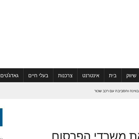
שיווק
בית
אינטרנט
צרכנות
בעלי חיים
גאדג'טים
בווינה והסביבה עם רכב שכור
קהילה ואפילו למצוא אהבה
JC גייסה את משרדי הפרסום