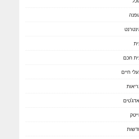
כל
ופנה
ינטרנט
ית
ית חכם
לי חיים
ריאות
דג'טים
יטק
דשות