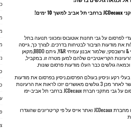
כל
JCDecaux
ברחבי תל אביב למשך 10 ימים!
מ
מ
עדי לפרסום על גבי תחנות אוטובוס ומכווני תנועה בתל
 את מודעות הציבור לבטיחות בדרכים. לצורך כך, גייסה
מ
& ורשבסקי, שלמור אבנון עמיחי
Y&R
, גיתם
BBDO
,מקאן
הרעיונות הקריאטיביים שלהם למען מטרה זו. במקביל,
נד
כמאה גולשים כבר העלו מודעות פרסום שונות.
ס
עלי רקע וניסיון בעולם הפרסום.ניסיון בפרסום את מודעות
הפרסום ניתן להציג עד לתאריך 29 בדצמבר בלבד, כאשר לאחר מכן 3 גולשים מאושרים יזכו לראות את הרעיונות
ס
ום על גבי מתקני חברת
JCDecaux
ברחבי תל אביב-יפו
ער
ים מחברת
JCDecaux
ואתר אייס על פי קריטריונים שהוגדרו
פי
ת
צ