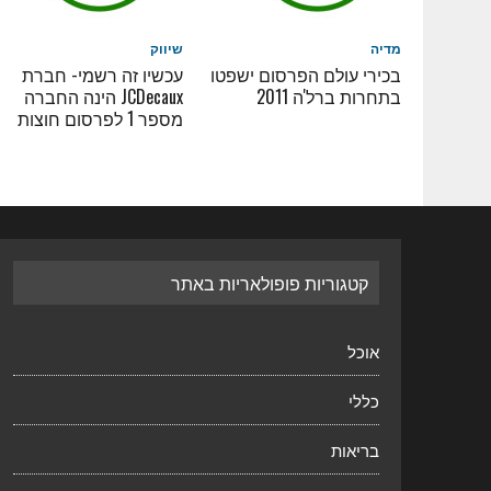
מדיה
שיווק
בכירי עולם הפרסום ישפטו
עכשיו זה רשמי- חברת
בתחרות ברל'ה 2011
JCDecaux הינה החברה
מספר 1 לפרסום חוצות
קטגוריות פופולאריות באתר
אוכל
כללי
בריאות