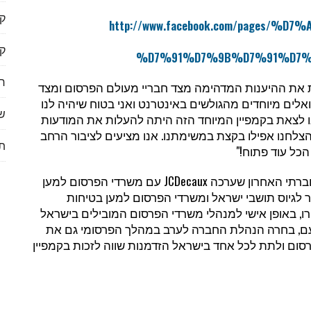
ק
http://www.facebook.com/pages/
ק
%D7%91%D7%9B%D7%91%D7%9
ר
ות את ההיענות המדהימה מצד חבריי מעולם הפרסום ומצד
'ואלים מיוחדים מהגולשים באינטרנט ואני בטוח שיהיה לנו
שי
שהובילה אותנו לצאת בקמפיין המיוחד הזה היתה להעלות את המודעות
הצלחנו אפילו בקצת במשימתנו. אנו מציעים לציבור הרחב
תי
כל עוד פתוח!"
החברתי האחרון שערכה
JCDecaux
עם משרדי הפרסום למען
ר לגיוס תושבי ישראל ומשרדי הפרסום למען בטיחות
רו, באופן אישי למנהלי משרדי הפרסום המובילים בישראל
עם, בחרה הנהלת החברה לערב במהלך הפרסומי גם את
רסום ולתת לכל אחד בישראל הזדמנות שווה לזכות בקמפיין