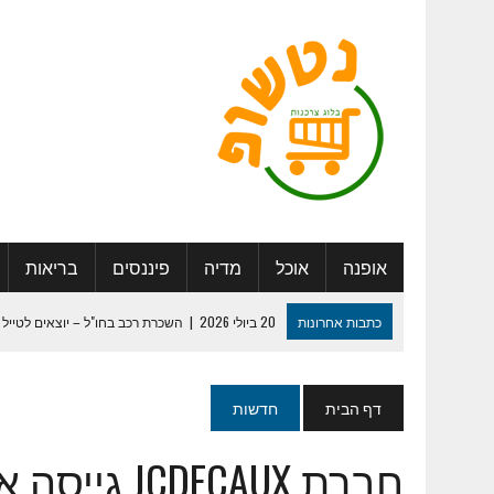
אופנה
אוכל
מדיה
פיננסים
בריאות
כתבות אחרונות
20 ביולי 2026
|
השכרת רכב בחו"ל – יוצאים לטייל 
27 במאי 2025
|
היתרונות החברתיים בדיור מוגן: להכיר אנשים, ליצור 
29 ביולי 2024
|
לוח שנה מעוצב – איך נעשה את זה נכון ?
דף הבית
חדשות
13 במאי 2024
|
המדריך המלא למיתוג חתונה שכולם יזכרו
חברת DECAUX
30 בינואר 2024
|
ספר מחזור – איך נערוך ונדפיס ?