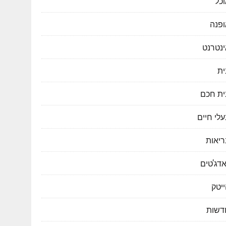
כל
ופנה
ינטרנט
ית
ית חכם
לי חיים
ריאות
דג'טים
יטק
דשות