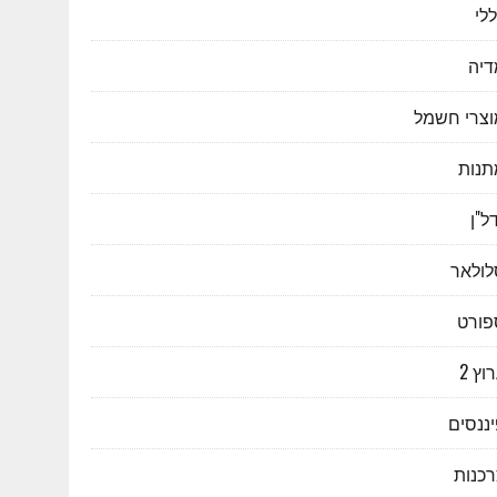
לי
דיה
וצרי חשמל
תנות
ל"ן
לולאר
פורט
וץ 2
ננסים
רכנות