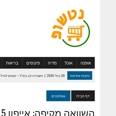
אופנה
אוכל
מדיה
פיננסים
בריאות
כתבות אחרונות
20 ביולי 2026
|
השכרת רכב בחו"ל – יוצאים לטייל 
27 במאי 2025
|
היתרונות החברתיים בדיור מוגן: להכיר אנשים, ליצור 
29 ביולי 2024
|
לוח שנה מעוצב – איך נעשה את זה נכון ?
דף הבית
גאדג'טים
13 במאי 2024
|
המדריך המלא למיתוג חתונה שכולם יזכרו
השוואה מקיפה: אייפון 15 מול גלקסי S24
30 בינואר 2024
|
ספר מחזור – איך נערוך ונדפיס ?