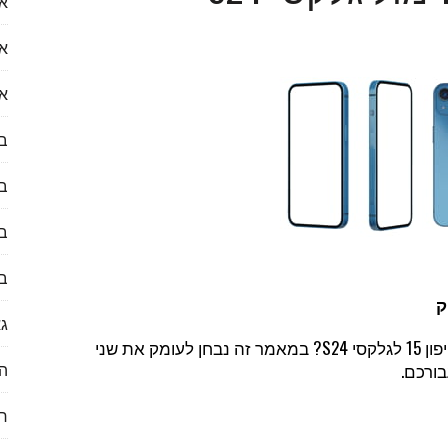
או
עות לעולם הנדל״ן
א
א
 ראיון עם דקלה לוי
ב
ב
לספק) לכזו שבאמת נרצה להשתמש בה?
בע
ב
ק
גא
אתם שוקלים לרכוש סמארטפון חדש ומתלבטים בין אייפון 15 לגלקסי S24? במאמר זה נבחן לעומק את שני
הי
ורכם.
ח