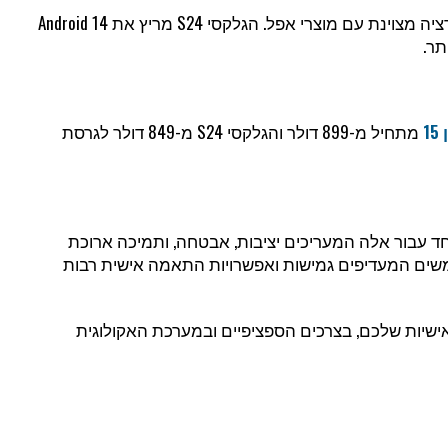
האייפון 15 מגיע עם iOS 17, המציע ממשק חלק ואינטגרציה מצוינת עם מוצרי אפל. הגלקסי S24 מריץ את Android 14
1
מתחיל מ-899 דולר והגלקסי S24 מ-849 דולר לגרסת
מצוינים, האייפון 15 מומלץ במיוחד עבור אלה המעריכים יציבות, אבטחה, ותמיכה ארוכת
התאים יותר למשתמשים המעדיפים גמישות ואפשרויות התאמה אישית רבות
אישיות שלכם, בצרכים הספציפיים ובמערכת האקולוגית