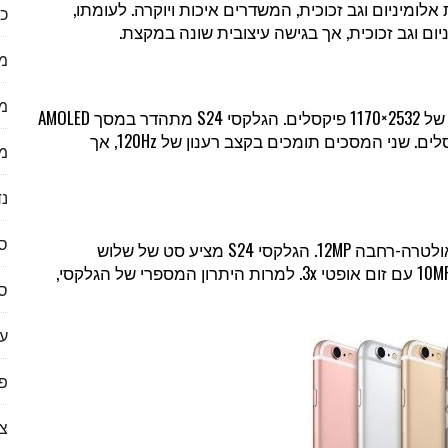
כל
ום וגב זכוכית, אך בגישה עיצובית שונה במקצת.
מ
מ
האייפון 15 מצויד במסך OLED בגודל 6.1 אינץ' ברזולוציה של 2532×1170 פיקסלים. הגלקסי S24 מתהדר במסך AMOLED
גדול במעט, 6.2 אינץ', עם רזולוציה של 2340×1080 פיקסלים. שני המסכים תומכים בקצב רענון של 120Hz, אך
מ
נד
ס
האייפון 15 כולל שתי מצלמות אחוריות: ראשית 48MP ואולטרה-רחבה 12MP. הגלקסי S24 מציע סט של שלוש
מצלמות: ראשית 50MP, אולטרה-רחבה 12MP, וטלפוטו 10MP עם זום אופטי 3x. למרות היתרון המספרי של הגלקסי,
ס
ער
פי
צ