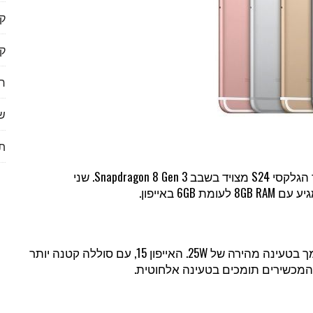
ק
ק
ר
שי
תי
האייפון 15 מופעל על ידי שבב A16 Bionic של אפל, בעוד הגלקסי S24 מצויד בשבב Snapdragon 8 Gen 3. שני
6 באייפון.
הגלקסי S24 מצויד בסוללה גדולה יותר (4000mAh) ותומך בטעינה מהירה של 25W. האייפון 15, עם סוללה קטנה יותר