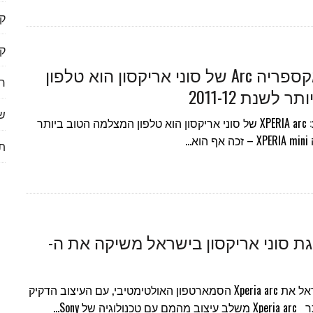
ק
ק
ארגון EISA קבע: אקספריה Arc של סוני אריקסון הוא טלפון
ר
שנת 2011-12
שי
ארגון EISA האירופאי קבע: XPERIA arc של סוני אריקסון הוא טלפון המצלמה הטוב ביותר
תי
ת סוני אריקסון בישראל משיקה את ה-
סוני אריקסון משיקה בישראל את Xperia arc הסמארטפון האולטימטיבי, עם העיצוב הדקיק
של Sony…