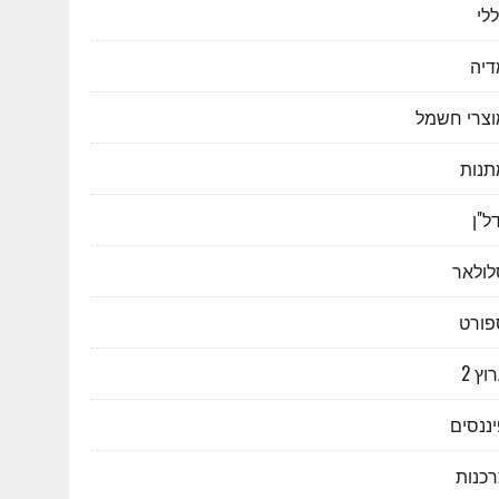
לי
דיה
וצרי חשמל
תנות
ל"ן
לולאר
פורט
וץ 2
ננסים
רכנות