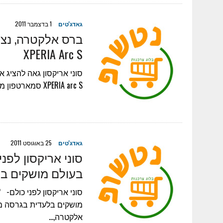
גאדג'טים
1 בדצמבר 2011
ברס אלקטרה, נציג
XPERIA Arc S
סוני אריקסון גאה להציג 
XPERIA arc S סמארטפון מעוצב, עם מעבד טורבו 1.4 GHz ברס…
גאדג'טים
25 באוגוסט 2011
סוני אריקסון לפ
בעולם מושקים בלעדית
אלקטרה,…