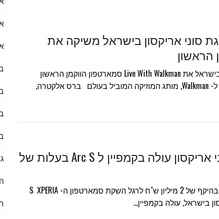
או
עות לעולם הנדל״ן
א
ת סוני אריקסון בישראל משיקה את
א
 הראשון
 ראיון עם דקלה לוי
ב
סוני אריקסון גאה להשיק בישראל את Live With Walkman סמארטפון הווקמן הראשון
הגרסה המתקדמת ביותר ל- Walkman, מותג המוזיקה המוביל בעולם ברס אלקטרה,
ב
לספק) לכזו שבאמת נרצה להשתמש בה?
בע
ב
ברס אלקטרה נציגת סוני אריקסון עולה בקמפיין ל Arc S בעלות של
גא
הי
סוני אריקסון עולה בקמפיין פרסומי בהיקף של 2 מיליון ש"ח לרגל השקת סמארטפון ה- S XPERIA
ח