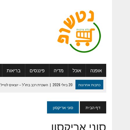
אופנה
אוכל
מדיה
פיננסים
בריאות
כתבות אחרונות
20 ביולי 2026
|
השכרת רכב בחו"ל – יוצאים לטייל 
27 במאי 2025
|
היתרונות החברתיים בדיור מוגן: להכיר אנשים, ליצור 
29 ביולי 2024
|
לוח שנה מעוצב – איך נעשה את זה נכון ?
דף הבית
סוני אריקסון
13 במאי 2024
|
המדריך המלא למיתוג חתונה שכולם יזכרו
סוני אריקסון
30 בינואר 2024
|
ספר מחזור – איך נערוך ונדפיס ?