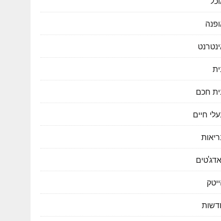
כל
ופנה
ינטרנט
ית
ית חכם
לי חיים
ריאות
דג'טים
יטק
דשות