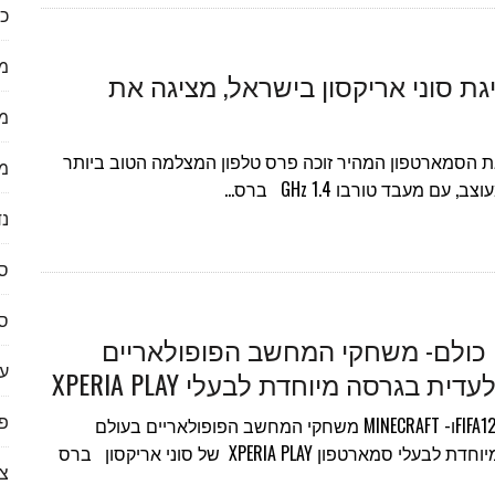
כל
מ
ת סוני אריקסון בישראל, מציגה את
מ
את הסמארטפון המהיר זוכה פרס טלפון המצלמה הטוב ביותר
מ
נד
ס
ס
ני כולם- משחקי המחשב הפופולאריים
ער
 בגרסה מיוחדת לבעלי XPERIA PLAY
פי
סוני אריקסון לפני כולם- FIFA12ו- MINECRAFT משחקי המחשב הפופולאריים בעולם
מושקים בלעדית בגרסה מיוחדת לבעלי סמארטפון XPERIA PLAY של סוני אריקסון ברס
צ