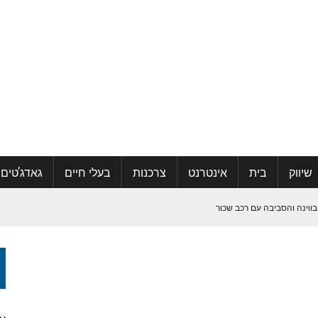
שיווק
בית
אינטרנט
צרכנות
בעלי חיים
גאדג'טים
בווינה והסביבה עם רכב שכור
קהילה ואפילו למצוא אהבה