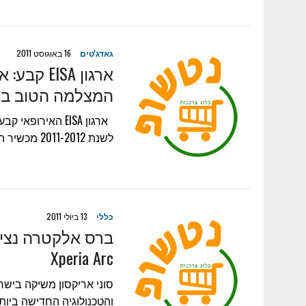
גאדג'טים
16 באוגוסט 2011
המצלמה הטוב ביותר ל
לשנת 2011-2012 מכשיר ה XPERIA mini – זכה אף הוא…
כללי
13 ביולי 2011
ברס אלקטרה נציג
Xperia Arc
והטכנולוגיה החדישה ביותר Xperia arc משלב עיצוב מהמם עם טכנולוגיה 