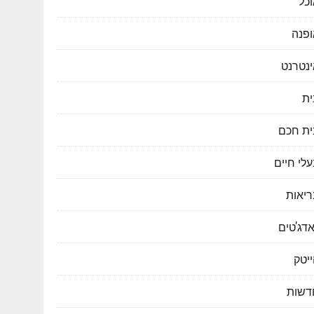
כל
ופנה
ינטרנט
ית
ית חכם
לי חיים
ריאות
דג'טים
יטק
דשות