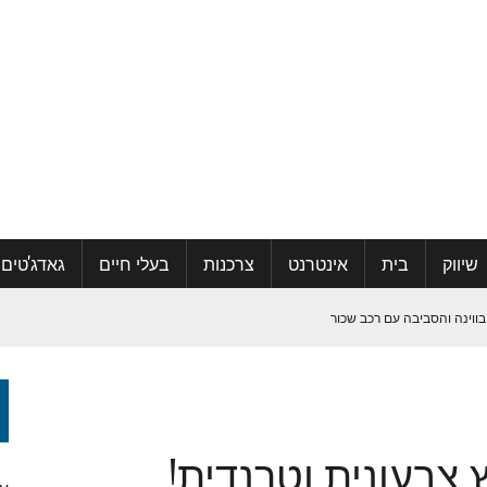
שיווק
בית
אינטרנט
צרכנות
בעלי חיים
גאדג'טים
בווינה והסביבה עם רכב שכור
קהילה ואפילו למצוא אהבה
צבעונית וטרנדית!