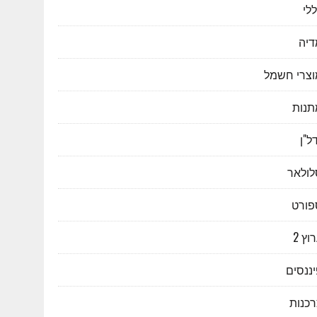
לי
דיה
וצרי חשמל
תנות
ל"ן
לולאר
פורט
וץ 2
ננסים
רכנות