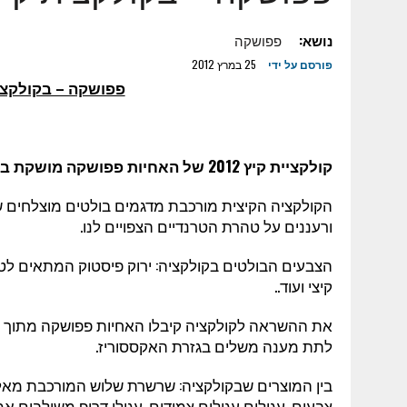
7 באוגוסט 2023
|
מטרנה וער"ן משתפים פעולה
24 במאי 2023
נושא:
|
פפושקה
ראובן איליץ': על הפלטפורמה שתחבר בין עולם ההשק
פורסם על ידי
25 במרץ 2012
16 בינואר 2023
|
עופר איתן: ZOOMD רוכשת חברה ישראלית
פפושקה – בקולקצית
25 בינואר 2022
|
דקלה לוי – ייעוץ ותכנון מעבדות ומערכות מתח נמוך –
17 בנובמבר 2025
|
ESIM לחו"ל – כל היתרונות במקום אחד
6 בנובמבר 2025
|
למה כדאי לשכור רכב מחברה גדולה, אמינה ומנוסה
קולקציית קיץ 2012 של האחיות פפושקה מושקת בימים אלה תחת השם
23 באוקטובר 2025
|
די לגימיקים-מה הופך מתנה עסקית (ללקוח או 
ורעננים על טהרת הטרנדיים הצפויים לנו.
הצבעים הבולטים בקולקציה: ירוק פיסטוק המתאים לט
קיצי ועוד..
את ההשראה לקולקציה קיבלו האחיות פפושקה מתוך צפי
לתת מענה משלים בגזרת האקססוריז.
בין המוצרים שבקולקציה: שרשרת שלוש המורכבת מאל
צבעים, עגילים עגולים צמודים, עגילי דרופ משולבים א