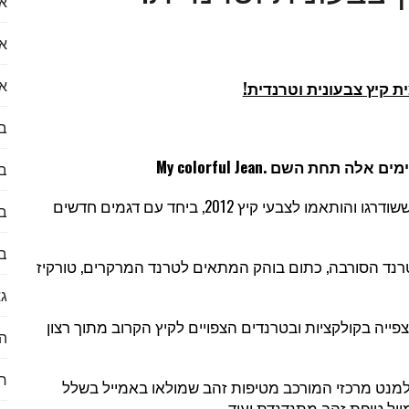
או
עות לעולם הנדל״ן
א
א
 קיץ צבעונית וטרנדית!
 ראיון עם דקלה לוי
ב
My colorful Jean.
ב
לספק) לכזו שבאמת נרצה להשתמש בה?
הקולקציה הקיצית מורכבת מדגמים בולטים מוצלחים ששודרגו והותאמו לצבעי קיץ 2012, ביחד עם דגמים חדשים
בע
ב
רנד הסורבה, כתום בוהק המתאים לטרנד המרקרים, טורקיז
גא
יה בקולקציות ובטרנדים הצפויים לקיץ הקרוב מתוך רצון
הי
ח
מנט מרכזי המורכב מטיפות זהב שמולאו באמייל בשלל
מייל טיפת זהב מתנדנדת ועוד…