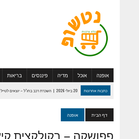
אופנה
אוכל
מדיה
פיננסים
בריאות
כתבות אחרונות
20 ביולי 2026
|
השכרת רכב בחו"ל – יוצאים לטייל 
27 במאי 2025
|
היתרונות החברתיים בדיור מוגן: להכיר אנשים, ליצור 
29 ביולי 2024
|
לוח שנה מעוצב – איך נעשה את זה נכון ?
דף הבית
אופנה
13 במאי 2024
|
המדריך המלא למיתוג חתונה שכולם יזכרו
פפושקה – בקולקצית קיץ 
30 בינואר 2024
|
ספר מחזור – איך נערוך ונדפיס ?